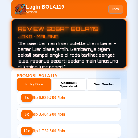
Login BOLA119
Info
Verified
REVIEW SOBAT BOLA119
KARTIKA • JAKARTA
"Saya sangat suka dengan fitur live baccarat
di situs resmi ini. Streamingnya lancar tanpa
putus-putus di ponsel saya, layanannya
profesional dan dealernya ramah dalam
memandu jalannya permainan."
PROMOSI BOLA119
Cashback
Lucky Draw
New Member
Sportsbook
3x
Rp 6.929.700 / bln
6x
Rp 3.464.900 / bln
12x
Rp 1.732.500 / bln