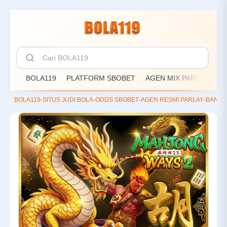
BOLA119
PLATFORM SBOBET
AGEN MIX PARLAY
BA
BOLA119
-
SITUS JUDI BOLA
-
ODDS SBOBET
-
AGEN RESMI PARLAY
-
BANDA