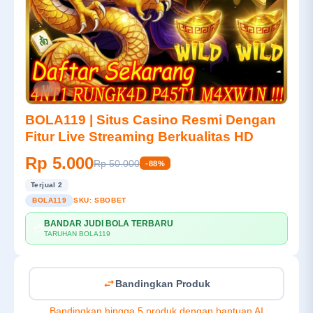
1/6
BOLA119 | Situs Casino Resmi Dengan
Fitur Live Streaming Berkualitas HD
Rp 5.000
Rp 50.000
-88%
Terjual 2
BOLA119
SKU:
SBOBET
BANDAR JUDI BOLA TERBARU
💳
TARUHAN BOLA119
Bandingkan Produk
Bandingkan hingga 5 produk dengan bantuan AI