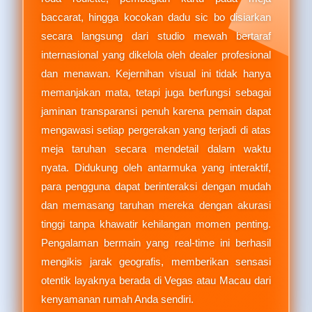
baccarat, hingga kocokan dadu sic bo disiarkan
secara langsung dari studio mewah bertaraf
internasional yang dikelola oleh dealer profesional
dan menawan. Kejernihan visual ini tidak hanya
memanjakan mata, tetapi juga berfungsi sebagai
jaminan transparansi penuh karena pemain dapat
mengawasi setiap pergerakan yang terjadi di atas
meja taruhan secara mendetail dalam waktu
nyata. Didukung oleh antarmuka yang interaktif,
para pengguna dapat berinteraksi dengan mudah
dan memasang taruhan mereka dengan akurasi
tinggi tanpa khawatir kehilangan momen penting.
Pengalaman bermain yang real-time ini berhasil
mengikis jarak geografis, memberikan sensasi
otentik layaknya berada di Vegas atau Macau dari
kenyamanan rumah Anda sendiri.