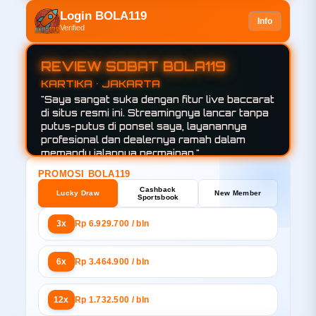
Login BOLA119
Info
Verified
REVIEW SOBAT BOLA119
KARTIKA • JAKARTA
"Saya sangat suka dengan fitur live baccarat
di situs resmi ini. Streamingnya lancar tanpa
putus-putus di ponsel saya, layanannya
profesional dan dealernya ramah dalam
memandu jalannya permainan."
PROMOSI BOLA119
Cashback
Lucky Draw
New Member
Sportsbook
3x
Rp 6.929.700 / bln
6x
Rp 3.464.900 / bln
12x
Rp 1.732.500 / bln